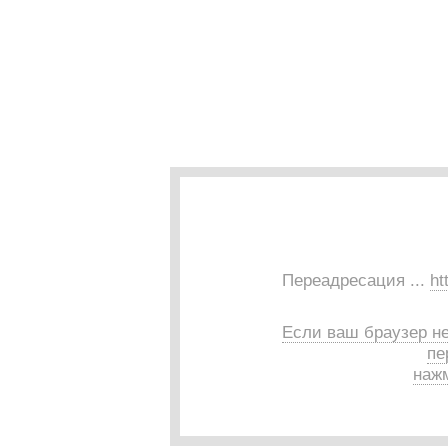
Переадресация ...
ht
Если ваш браузер н
пе
нажм