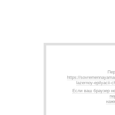
Пер
https://sovremennayamam
lazernoy-epilyacii-c
Если ваш браузер н
пе
нажм