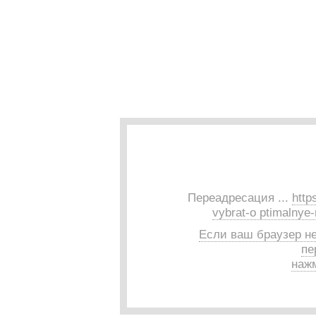
Переадресация ...
http
vybrat-o ptimalnye
Если ваш браузер н
пе
нажм