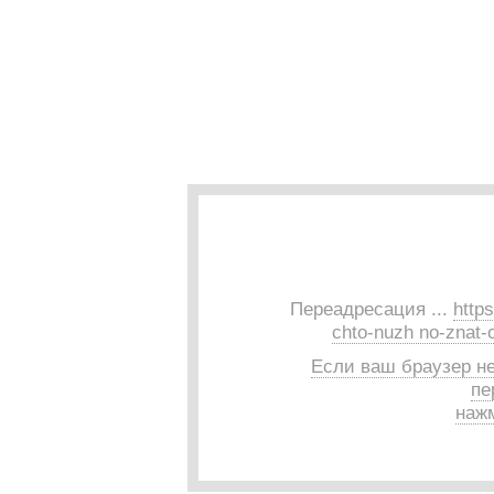
Переадресация ...
http
chto-nuzh no-znat-
Если ваш браузер н
пе
нажм