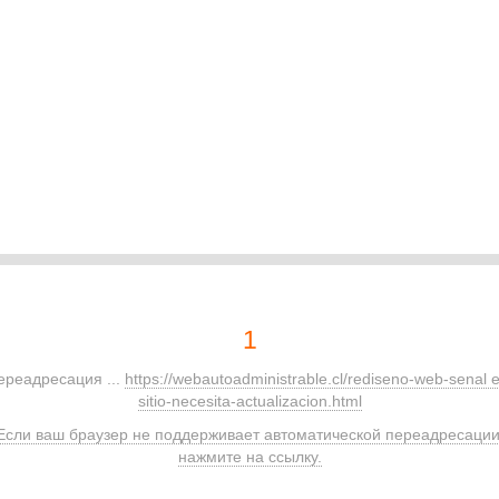
1
ереадресация ...
https://webautoadministrable.cl/rediseno-web-senal 
sitio-necesita-actualizacion.html
Если ваш браузер не поддерживает автоматической переадресации
нажмите на ссылку.