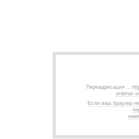
Переадресация ...
ht
ordenar-v
Если ваш браузер н
пе
нажм