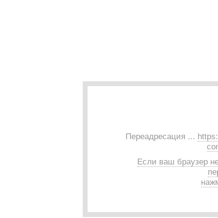
Переадресация ...
https
co
Если ваш браузер н
пе
нажм