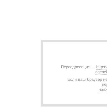
Переадресация ...
https
agencia
Если ваш браузер н
пе
нажм