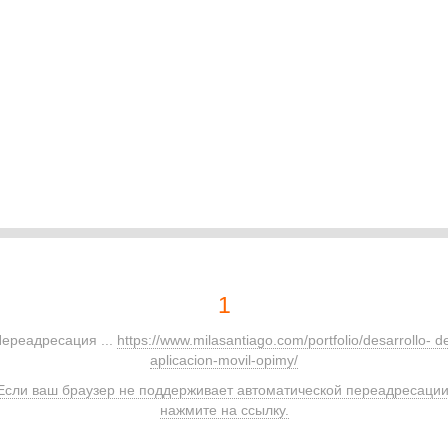
1
ереадресация ...
https://www.milasantiago.com/portfolio/desarrollo- d
aplicacion-movil-opimy/
Если ваш браузер не поддерживает автоматической переадресации
нажмите на ссылку.