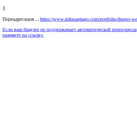
1
Переадресация ...
https://www.milasantiago.com/portfolio/diseno-we
Если ваш браузер не поддерживает автоматической переадреса
нажмите на ссылку.