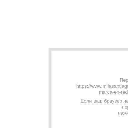
Пер
https://www.milasantiag
marca-en-red
Если ваш браузер н
пе
нажм