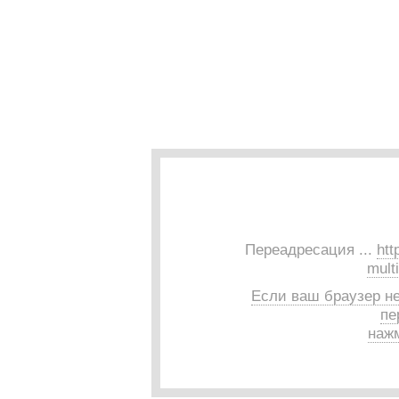
Переадресация ...
htt
mult
Если ваш браузер н
пе
нажм