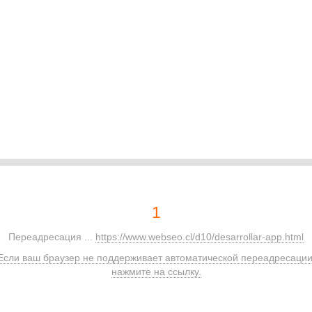
1
Переадресация ...
https://www.webseo.cl/d10/desarrollar-app.html
Если ваш браузер не поддерживает автоматической переадресации
нажмите на ссылку.