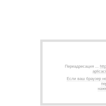
Переадресация ...
htt
aplicac
Если ваш браузер н
пе
нажм