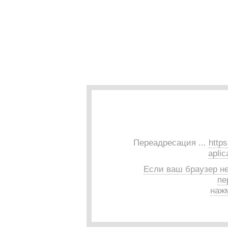
Переадресация ...
http
aplic
Если ваш браузер н
пе
нажм