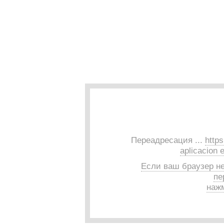
Переадресация ...
http
aplicacion 
Если ваш браузер н
пе
нажм