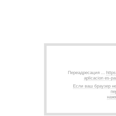
Переадресация ...
http
aplicacion es-pa
Если ваш браузер н
пе
нажм