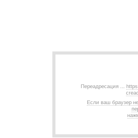
Переадресация ...
http
creac
Если ваш браузер н
пе
нажм