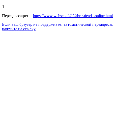
1
Переадресация ...
https://www.webseo.cl/d2/abrir-tienda-online.html
Если ваш браузер не поддерживает автоматической переадреса
нажмите на ссылку.