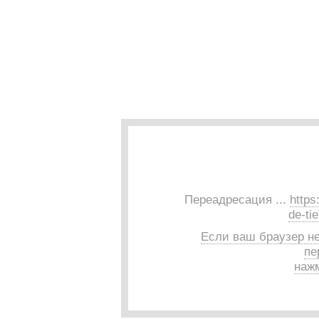
Переадресация ...
https
de-ti
Если ваш браузер н
пе
нажм