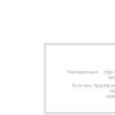
Переадресация ...
https
tie
Если ваш браузер н
пе
нажм