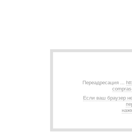
Переадресация ...
ht
compras-
Если ваш браузер н
пе
нажм