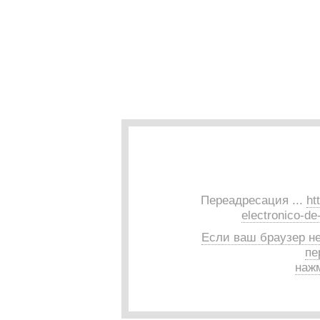
Переадресация ...
ht
electronico-d
Если ваш браузер н
пе
нажм