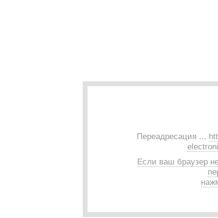
Переадресация ...
ht
electron
Если ваш браузер н
пе
нажм