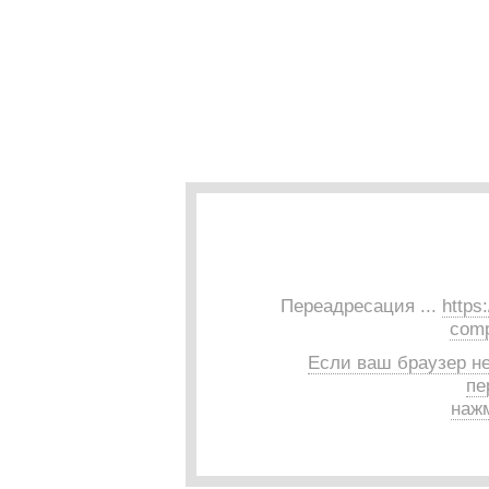
Переадресация ...
https
comp
Если ваш браузер н
пе
нажм