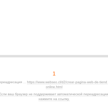
1
ереадресация ...
https://www.webseo.cl/d2/crear-pagina-web-de-tiend 
online.html
Если ваш браузер не поддерживает автоматической переадресации
нажмите на ссылку.