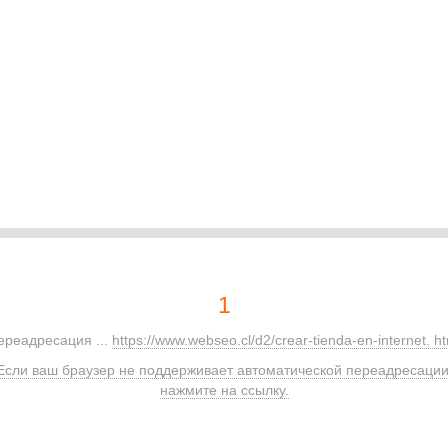
1
ереадресация ...
https://www.webseo.cl/d2/crear-tienda-en-internet. h
Если ваш браузер не поддерживает автоматической переадресации
нажмите на ссылку.