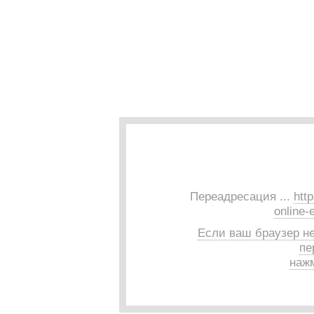
Переадресация ...
htt
online-
Если ваш браузер н
пе
нажм