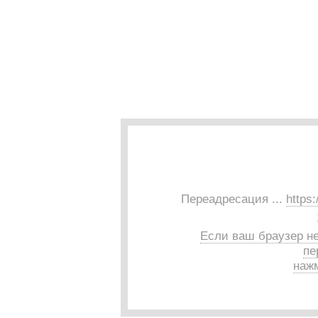
Переадресация ...
https
Если ваш браузер н
пе
нажм