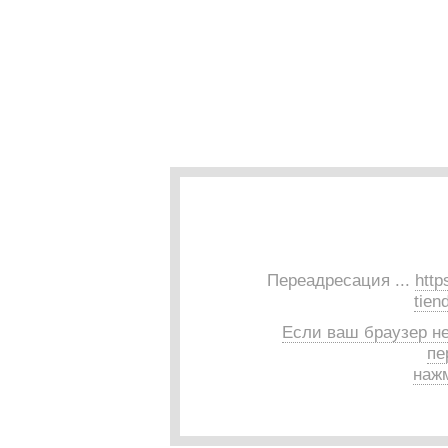
Переадресация ...
http
tien
Если ваш браузер н
пе
нажм