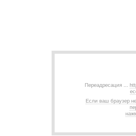
Переадресация ...
ht
ec
Если ваш браузер н
пе
нажм