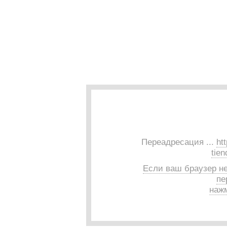
Переадресация ...
ht
tien
Если ваш браузер н
пе
нажм