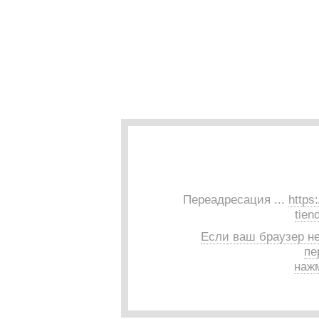
Переадресация ...
https
tien
Если ваш браузер н
пе
нажм