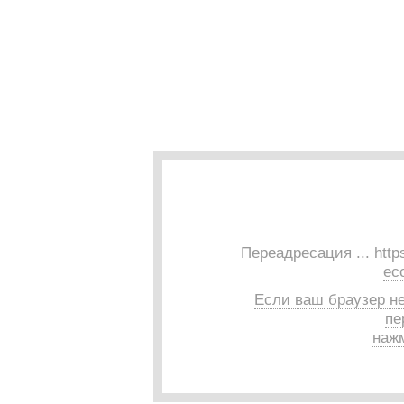
Переадресация ...
http
ec
Если ваш браузер н
пе
нажм