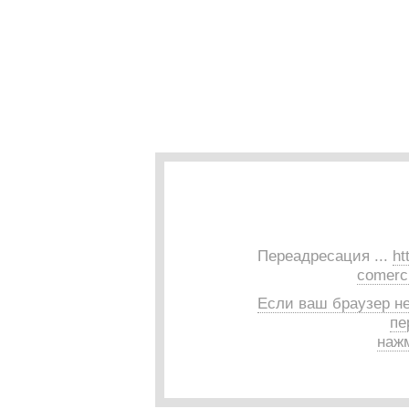
Переадресация ...
ht
comerci
Если ваш браузер н
пе
нажм