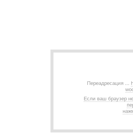
Переадресация ...
wo
Если ваш браузер н
пе
нажм