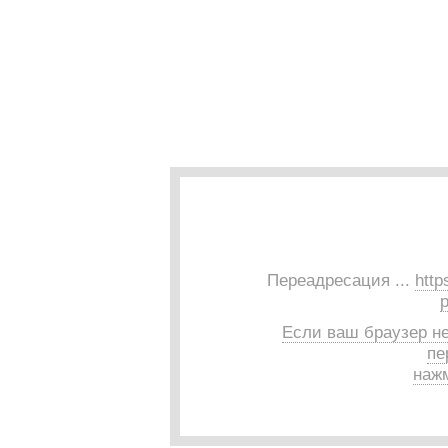
Переадресация ...
http
p
Если ваш браузер н
пе
нажм