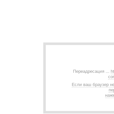
Переадресация ...
h
cor
Если ваш браузер н
пе
нажм