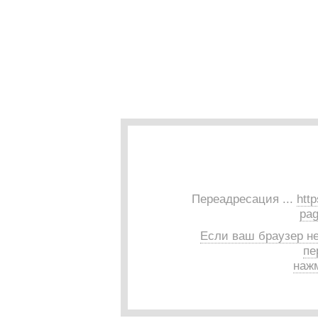
Переадресация ...
htt
pag
Если ваш браузер н
пе
нажм