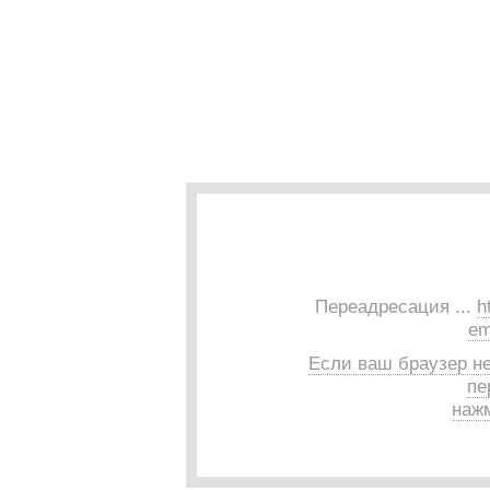
Переадресация ...
h
em
Если ваш браузер н
пе
нажм