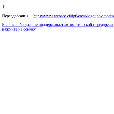
1
Переадресация ...
https://www.webseo.cl/dg6/crear-logotipo-empres
Если ваш браузер не поддерживает автоматической переадреса
нажмите на ссылку.