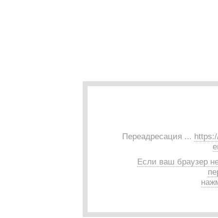
Переадресация ...
https:
e
Если ваш браузер н
пе
нажм