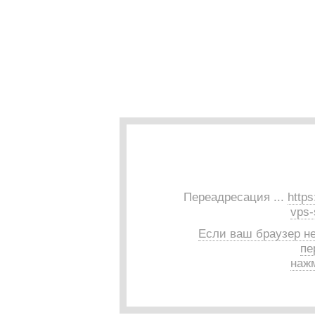
Переадресация ...
https
vps-
Если ваш браузер н
пе
нажм