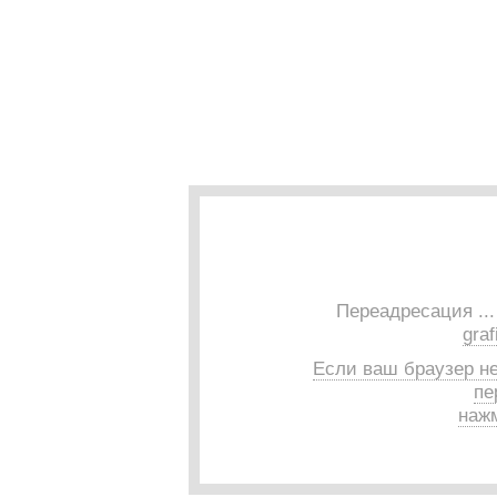
Переадресация ..
graf
Если ваш браузер н
пе
нажм