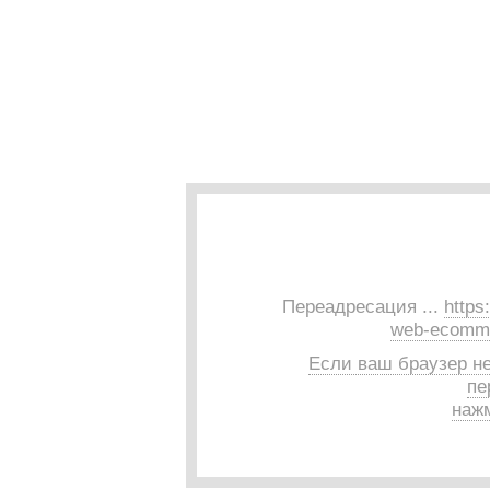
Переадресация ...
https
web-ecomme 
Если ваш браузер н
пе
нажм