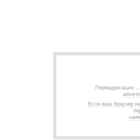
Переадресация ..
adverti
Если ваш браузер н
пе
нажм