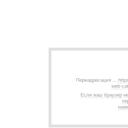
Переадресация ...
http
web-cat
Если ваш браузер н
пе
нажм