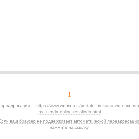
1
ереадресация ...
https://www.webseo.cl/portafolio/diseno-web-ecom
rce-tienda-online-rosalinda.html
Если ваш браузер не поддерживает автоматической переадресации
нажмите на ссылку.