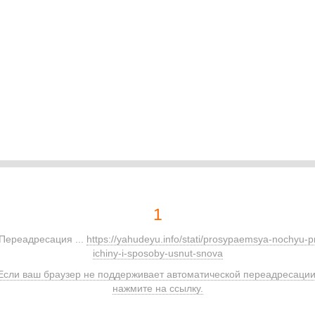
1
Переадресация ...
https://yahudeyu.info/stati/prosypaemsya-nochyu-p
ichiny-i-sposoby-usnut-snova
Если ваш браузер не поддерживает автоматической переадресации
нажмите на ссылку.