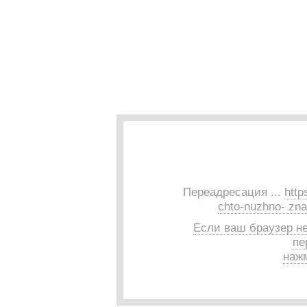
Переадресация ...
http
chto-nuzhno- znat
Если ваш браузер н
пе
нажм